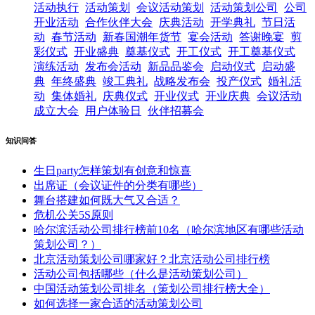
活动执行
活动策划
会议活动策划
活动策划公司
公司
开业活动
合作伙伴大会
庆典活动
开学典礼
节日活
动
春节活动
新春国潮年货节
宴会活动
答谢晚宴
剪
彩仪式
开业盛典
奠基仪式
开工仪式
开工奠基仪式
演练活动
发布会活动
新品品鉴会
启动仪式
启动盛
典
年终盛典
竣工典礼
战略发布会
投产仪式
婚礼活
动
集体婚礼
庆典仪式
开业仪式
开业庆典
会议活动
成立大会
用户体验日
伙伴招募会
知识问答
生日party怎样策划有创意和惊喜
出席证（会议证件的分类有哪些）
舞台搭建如何既大气又合适？
危机公关5S原则
哈尔滨活动公司排行榜前10名（哈尔滨地区有哪些活动
策划公司？）
北京活动策划公司哪家好？北京活动公司排行榜
活动公司包括哪些（什么是活动策划公司）
中国活动策划公司排名（策划公司排行榜大全）
如何选择一家合适的活动策划公司