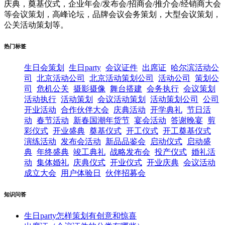
庆典，奠基仪式，企业年会/发布会/招商会/推介会/经销商大会
等会议策划，高峰论坛，品牌会议会务策划，大型会议策划，
公关活动策划等。
热门标签
生日会策划
生日party
会议证件
出席证
哈尔滨活动公
司
北京活动公司
北京活动策划公司
活动公司
策划公
司
危机公关
摄影摄像
舞台搭建
会务执行
会议策划
活动执行
活动策划
会议活动策划
活动策划公司
公司
开业活动
合作伙伴大会
庆典活动
开学典礼
节日活
动
春节活动
新春国潮年货节
宴会活动
答谢晚宴
剪
彩仪式
开业盛典
奠基仪式
开工仪式
开工奠基仪式
演练活动
发布会活动
新品品鉴会
启动仪式
启动盛
典
年终盛典
竣工典礼
战略发布会
投产仪式
婚礼活
动
集体婚礼
庆典仪式
开业仪式
开业庆典
会议活动
成立大会
用户体验日
伙伴招募会
知识问答
生日party怎样策划有创意和惊喜